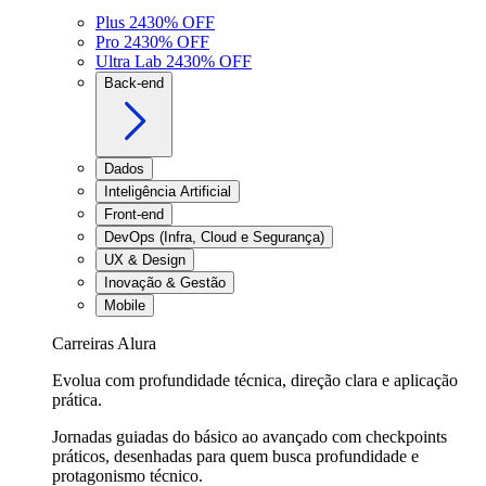
Plus 24
30
% OFF
Pro 24
30
% OFF
Ultra Lab 24
30
% OFF
Back-end
Dados
Inteligência Artificial
Front-end
DevOps (Infra, Cloud e Segurança)
UX & Design
Inovação & Gestão
Mobile
Carreiras Alura
Evolua com profundidade técnica, direção clara e aplicação
prática.
Jornadas guiadas do básico ao avançado com checkpoints
práticos, desenhadas para quem busca profundidade e
protagonismo técnico.