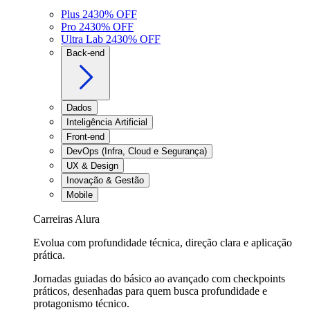
Plus 24
30
% OFF
Pro 24
30
% OFF
Ultra Lab 24
30
% OFF
Back-end
Dados
Inteligência Artificial
Front-end
DevOps (Infra, Cloud e Segurança)
UX & Design
Inovação & Gestão
Mobile
Carreiras Alura
Evolua com profundidade técnica, direção clara e aplicação
prática.
Jornadas guiadas do básico ao avançado com checkpoints
práticos, desenhadas para quem busca profundidade e
protagonismo técnico.