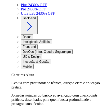
Plus 24
30
% OFF
Pro 24
30
% OFF
Ultra Lab 24
30
% OFF
Back-end
Dados
Inteligência Artificial
Front-end
DevOps (Infra, Cloud e Segurança)
UX & Design
Inovação & Gestão
Mobile
Carreiras Alura
Evolua com profundidade técnica, direção clara e aplicação
prática.
Jornadas guiadas do básico ao avançado com checkpoints
práticos, desenhadas para quem busca profundidade e
protagonismo técnico.