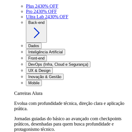
Plus 24
30
% OFF
Pro 24
30
% OFF
Ultra Lab 24
30
% OFF
Back-end
Dados
Inteligência Artificial
Front-end
DevOps (Infra, Cloud e Segurança)
UX & Design
Inovação & Gestão
Mobile
Carreiras Alura
Evolua com profundidade técnica, direção clara e aplicação
prática.
Jornadas guiadas do básico ao avançado com checkpoints
práticos, desenhadas para quem busca profundidade e
protagonismo técnico.