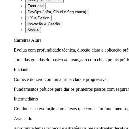
Front-end
DevOps (Infra, Cloud e Segurança)
UX & Design
Inovação & Gestão
Mobile
Carreiras Alura
Evolua com profundidade técnica, direção clara e aplicação prát
Jornadas guiadas do básico ao avançado com checkpoints práti
Iniciante
Comece do zero com uma trilha clara e progressiva.
Fundamentos práticos para dar os primeiros passos com seguran
Intermediário
Continue sua evolução com cursos que conectam fundamentos, fe
Avançado
Aprofunde temas técnicos e estratégicos para enfrentar desafios