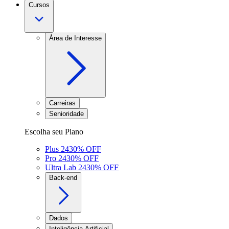
Cursos
Área de Interesse
Carreiras
Senioridade
Escolha seu Plano
Plus 24
30
% OFF
Pro 24
30
% OFF
Ultra Lab 24
30
% OFF
Back-end
Dados
Inteligência Artificial