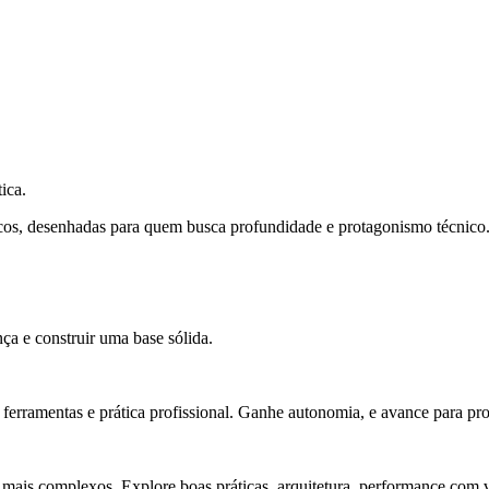
ica.
cos, desenhadas para quem busca profundidade e protagonismo técnico
ça e construir uma base sólida.
rramentas e prática profissional. Ganhe autonomia, e avance para pro
 mais complexos. Explore boas práticas, arquitetura, performance com v