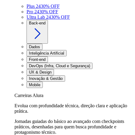
Plus 24
30
% OFF
Pro 24
30
% OFF
Ultra Lab 24
30
% OFF
Back-end
Dados
Inteligência Artificial
Front-end
DevOps (Infra, Cloud e Segurança)
UX & Design
Inovação & Gestão
Mobile
Carreiras Alura
Evolua com profundidade técnica, direção clara e aplicação
prática.
Jornadas guiadas do básico ao avançado com checkpoints
práticos, desenhadas para quem busca profundidade e
protagonismo técnico.