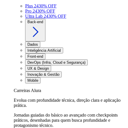
Plus 24
30
% OFF
Pro 24
30
% OFF
Ultra Lab 24
30
% OFF
Back-end
Dados
Inteligência Artificial
Front-end
DevOps (Infra, Cloud e Segurança)
UX & Design
Inovação & Gestão
Mobile
Carreiras Alura
Evolua com profundidade técnica, direção clara e aplicação
prática.
Jornadas guiadas do básico ao avançado com checkpoints
práticos, desenhadas para quem busca profundidade e
protagonismo técnico.