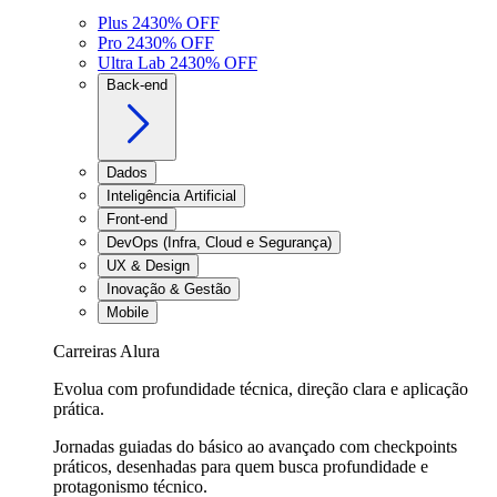
Plus 24
30
% OFF
Pro 24
30
% OFF
Ultra Lab 24
30
% OFF
Back-end
Dados
Inteligência Artificial
Front-end
DevOps (Infra, Cloud e Segurança)
UX & Design
Inovação & Gestão
Mobile
Carreiras Alura
Evolua com profundidade técnica, direção clara e aplicação
prática.
Jornadas guiadas do básico ao avançado com checkpoints
práticos, desenhadas para quem busca profundidade e
protagonismo técnico.