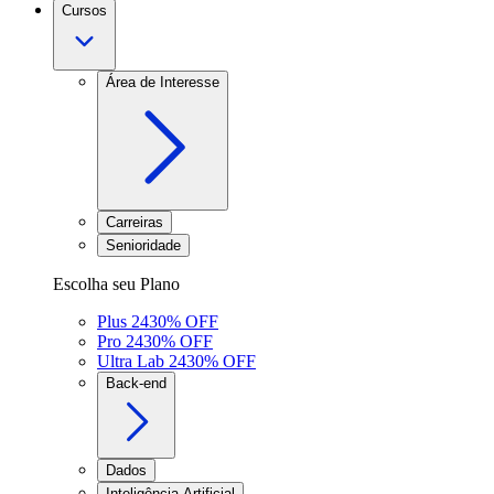
Cursos
Área de Interesse
Carreiras
Senioridade
Escolha seu Plano
Plus 24
30
% OFF
Pro 24
30
% OFF
Ultra Lab 24
30
% OFF
Back-end
Dados
Inteligência Artificial