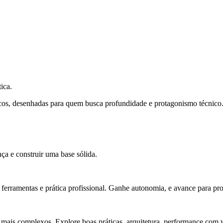
ica.
cos, desenhadas para quem busca profundidade e protagonismo técnico
ça e construir uma base sólida.
rramentas e prática profissional. Ganhe autonomia, e avance para pro
 mais complexos. Explore boas práticas, arquitetura, performance com v