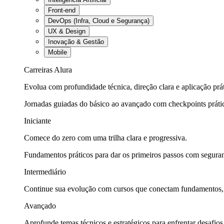
Front-end
DevOps (Infra, Cloud e Segurança)
UX & Design
Inovação & Gestão
Mobile
Carreiras Alura
Evolua com profundidade técnica, direção clara e aplicação prát
Jornadas guiadas do básico ao avançado com checkpoints práti
Iniciante
Comece do zero com uma trilha clara e progressiva.
Fundamentos práticos para dar os primeiros passos com seguran
Intermediário
Continue sua evolução com cursos que conectam fundamentos, fe
Avançado
Aprofunde temas técnicos e estratégicos para enfrentar desafios