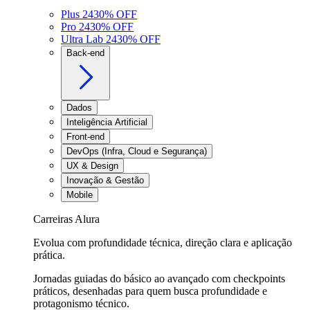
Plus 24
30
% OFF
Pro 24
30
% OFF
Ultra Lab 24
30
% OFF
Back-end
Dados
Inteligência Artificial
Front-end
DevOps (Infra, Cloud e Segurança)
UX & Design
Inovação & Gestão
Mobile
Carreiras Alura
Evolua com profundidade técnica, direção clara e aplicação
prática.
Jornadas guiadas do básico ao avançado com checkpoints
práticos, desenhadas para quem busca profundidade e
protagonismo técnico.