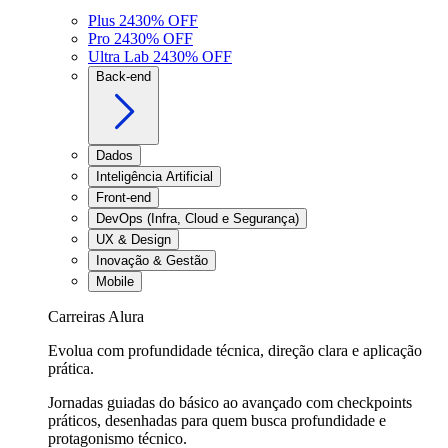
Plus 24
30
% OFF
Pro 24
30
% OFF
Ultra Lab 24
30
% OFF
Back-end
Dados
Inteligência Artificial
Front-end
DevOps (Infra, Cloud e Segurança)
UX & Design
Inovação & Gestão
Mobile
Carreiras Alura
Evolua com profundidade técnica, direção clara e aplicação
prática.
Jornadas guiadas do básico ao avançado com checkpoints
práticos, desenhadas para quem busca profundidade e
protagonismo técnico.