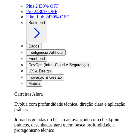
Plus 24
30
% OFF
Pro 24
30
% OFF
Ultra Lab 24
30
% OFF
Back-end
Dados
Inteligência Artificial
Front-end
DevOps (Infra, Cloud e Segurança)
UX & Design
Inovação & Gestão
Mobile
Carreiras Alura
Evolua com profundidade técnica, direção clara e aplicação
prática.
Jornadas guiadas do básico ao avançado com checkpoints
práticos, desenhadas para quem busca profundidade e
protagonismo técnico.