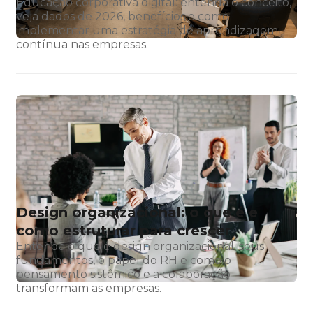
Educação corporativa digital: entenda o conceito,
veja dados de 2026, benefícios e como
implementar uma estratégia de aprendizagem
contínua nas empresas.
Design organizacional: o que é e
como estruturar para crescer
Entenda o que é design organizacional, seus
fundamentos, o papel do RH e como o
pensamento sistêmico e a colaboração
transformam as empresas.