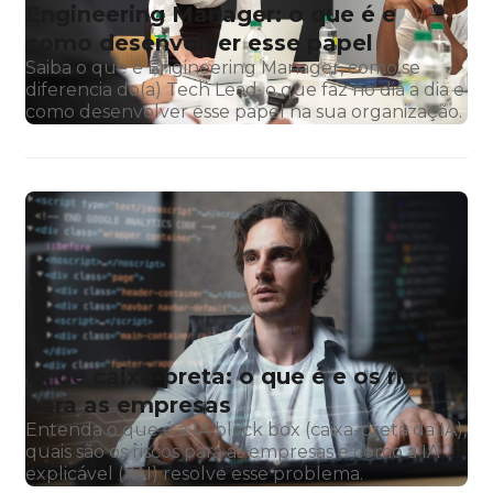
Engineering Manager: o que é e
como desenvolver esse papel
Saiba o que é Engineering Manager, como se
diferencia do(a) Tech Lead, o que faz no dia a dia e
como desenvolver esse papel na sua organização.
IA de caixa-preta: o que é e os riscos
para as empresas
Entenda o que é a IA black box (caixa-preta da IA),
quais são os riscos para as empresas e como a IA
explicável (XAI) resolve esse problema.