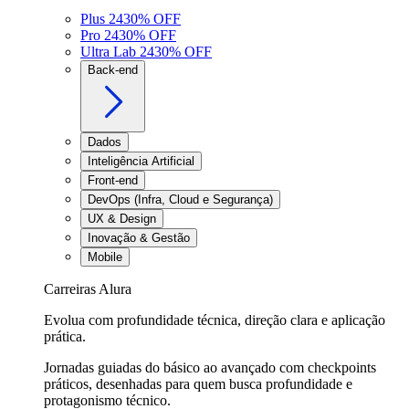
Plus 24
30
% OFF
Pro 24
30
% OFF
Ultra Lab 24
30
% OFF
Back-end
Dados
Inteligência Artificial
Front-end
DevOps (Infra, Cloud e Segurança)
UX & Design
Inovação & Gestão
Mobile
Carreiras Alura
Evolua com profundidade técnica, direção clara e aplicação
prática.
Jornadas guiadas do básico ao avançado com checkpoints
práticos, desenhadas para quem busca profundidade e
protagonismo técnico.