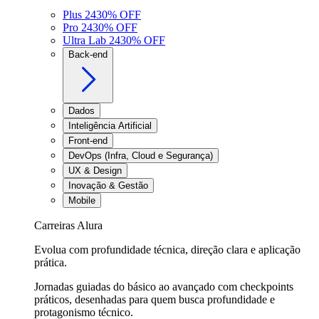
Plus 24
30
% OFF
Pro 24
30
% OFF
Ultra Lab 24
30
% OFF
Back-end
Dados
Inteligência Artificial
Front-end
DevOps (Infra, Cloud e Segurança)
UX & Design
Inovação & Gestão
Mobile
Carreiras Alura
Evolua com profundidade técnica, direção clara e aplicação
prática.
Jornadas guiadas do básico ao avançado com checkpoints
práticos, desenhadas para quem busca profundidade e
protagonismo técnico.