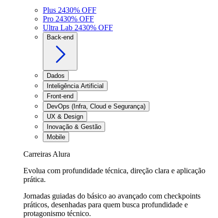
Plus 24
30
% OFF
Pro 24
30
% OFF
Ultra Lab 24
30
% OFF
Back-end
Dados
Inteligência Artificial
Front-end
DevOps (Infra, Cloud e Segurança)
UX & Design
Inovação & Gestão
Mobile
Carreiras Alura
Evolua com profundidade técnica, direção clara e aplicação
prática.
Jornadas guiadas do básico ao avançado com checkpoints
práticos, desenhadas para quem busca profundidade e
protagonismo técnico.