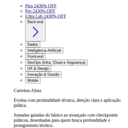
Plus 24
30
% OFF
Pro 24
30
% OFF
Ultra Lab 24
30
% OFF
Back-end
Dados
Inteligência Artificial
Front-end
DevOps (Infra, Cloud e Segurança)
UX & Design
Inovação & Gestão
Mobile
Carreiras Alura
Evolua com profundidade técnica, direção clara e aplicação
prática.
Jornadas guiadas do básico ao avançado com checkpoints
práticos, desenhadas para quem busca profundidade e
protagonismo técnico.