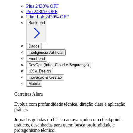
Plus 24
30
% OFF
Pro 24
30
% OFF
Ultra Lab 24
30
% OFF
Back-end
Dados
Inteligência Artificial
Front-end
DevOps (Infra, Cloud e Segurança)
UX & Design
Inovação & Gestão
Mobile
Carreiras Alura
Evolua com profundidade técnica, direção clara e aplicação
prática.
Jornadas guiadas do básico ao avançado com checkpoints
práticos, desenhadas para quem busca profundidade e
protagonismo técnico.