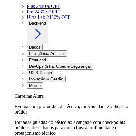
Plus 24
30
% OFF
Pro 24
30
% OFF
Ultra Lab 24
30
% OFF
Back-end
Dados
Inteligência Artificial
Front-end
DevOps (Infra, Cloud e Segurança)
UX & Design
Inovação & Gestão
Mobile
Carreiras Alura
Evolua com profundidade técnica, direção clara e aplicação
prática.
Jornadas guiadas do básico ao avançado com checkpoints
práticos, desenhadas para quem busca profundidade e
protagonismo técnico.