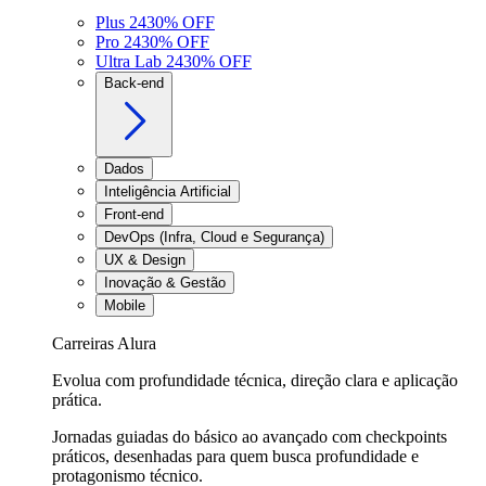
Plus 24
30
% OFF
Pro 24
30
% OFF
Ultra Lab 24
30
% OFF
Back-end
Dados
Inteligência Artificial
Front-end
DevOps (Infra, Cloud e Segurança)
UX & Design
Inovação & Gestão
Mobile
Carreiras Alura
Evolua com profundidade técnica, direção clara e aplicação
prática.
Jornadas guiadas do básico ao avançado com checkpoints
práticos, desenhadas para quem busca profundidade e
protagonismo técnico.