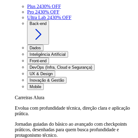
Plus 24
30
% OFF
Pro 24
30
% OFF
Ultra Lab 24
30
% OFF
Back-end
Dados
Inteligência Artificial
Front-end
DevOps (Infra, Cloud e Segurança)
UX & Design
Inovação & Gestão
Mobile
Carreiras Alura
Evolua com profundidade técnica, direção clara e aplicação
prática.
Jornadas guiadas do básico ao avançado com checkpoints
práticos, desenhadas para quem busca profundidade e
protagonismo técnico.