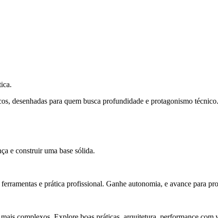
ica.
cos, desenhadas para quem busca profundidade e protagonismo técnico
ça e construir uma base sólida.
rramentas e prática profissional. Ganhe autonomia, e avance para pro
 mais complexos. Explore boas práticas, arquitetura, performance com v