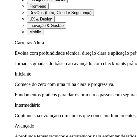
Front-end
DevOps (Infra, Cloud e Segurança)
UX & Design
Inovação & Gestão
Mobile
Carreiras Alura
Evolua com profundidade técnica, direção clara e aplicação prát
Jornadas guiadas do básico ao avançado com checkpoints práti
Iniciante
Comece do zero com uma trilha clara e progressiva.
Fundamentos práticos para dar os primeiros passos com seguran
Intermediário
Continue sua evolução com cursos que conectam fundamentos, fe
Avançado
Aprofunde temas técnicos e estratégicos para enfrentar desafios