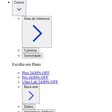
Cursos
Área de Interesse
Carreiras
Senioridade
Escolha seu Plano
Plus 24
30
% OFF
Pro 24
30
% OFF
Ultra Lab 24
30
% OFF
Back-end
Dados
Inteligência Artificial