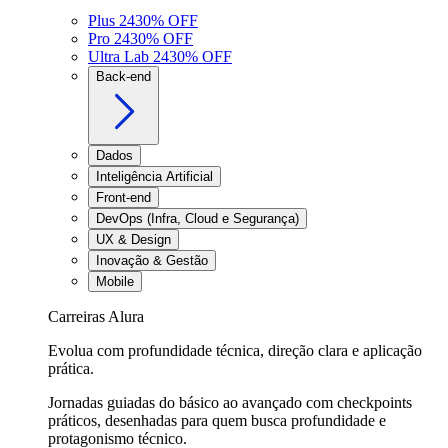
Plus 24
30
% OFF
Pro 24
30
% OFF
Ultra Lab 24
30
% OFF
Back-end
Dados
Inteligência Artificial
Front-end
DevOps (Infra, Cloud e Segurança)
UX & Design
Inovação & Gestão
Mobile
Carreiras Alura
Evolua com profundidade técnica, direção clara e aplicação
prática.
Jornadas guiadas do básico ao avançado com checkpoints
práticos, desenhadas para quem busca profundidade e
protagonismo técnico.