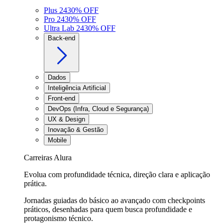
Plus 24
30
% OFF
Pro 24
30
% OFF
Ultra Lab 24
30
% OFF
Back-end
Dados
Inteligência Artificial
Front-end
DevOps (Infra, Cloud e Segurança)
UX & Design
Inovação & Gestão
Mobile
Carreiras Alura
Evolua com profundidade técnica, direção clara e aplicação
prática.
Jornadas guiadas do básico ao avançado com checkpoints
práticos, desenhadas para quem busca profundidade e
protagonismo técnico.