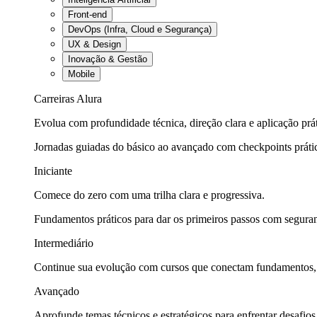
Front-end
DevOps (Infra, Cloud e Segurança)
UX & Design
Inovação & Gestão
Mobile
Carreiras Alura
Evolua com profundidade técnica, direção clara e aplicação prát
Jornadas guiadas do básico ao avançado com checkpoints práti
Iniciante
Comece do zero com uma trilha clara e progressiva.
Fundamentos práticos para dar os primeiros passos com seguran
Intermediário
Continue sua evolução com cursos que conectam fundamentos, fe
Avançado
Aprofunde temas técnicos e estratégicos para enfrentar desafios