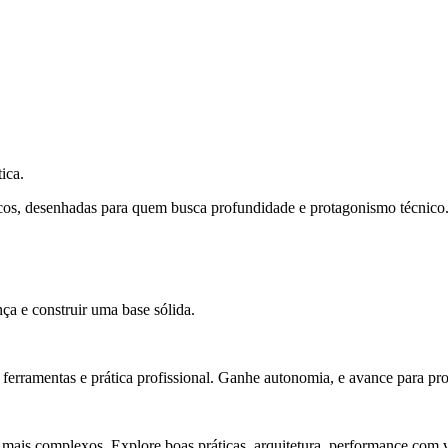
ica.
cos, desenhadas para quem busca profundidade e protagonismo técnico
ça e construir uma base sólida.
rramentas e prática profissional. Ganhe autonomia, e avance para pro
 mais complexos. Explore boas práticas, arquitetura, performance com v