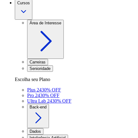
Cursos
Área de Interesse
Carreiras
Senioridade
Escolha seu Plano
Plus 24
30
% OFF
Pro 24
30
% OFF
Ultra Lab 24
30
% OFF
Back-end
Dados
Inteligência Artificial