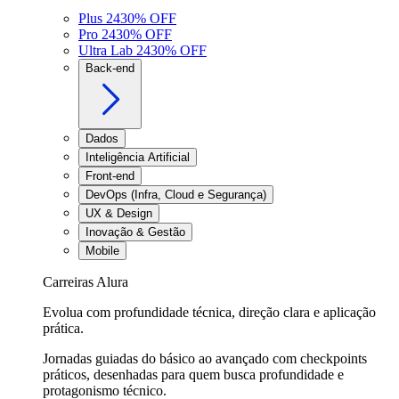
Plus 24
30
% OFF
Pro 24
30
% OFF
Ultra Lab 24
30
% OFF
Back-end
Dados
Inteligência Artificial
Front-end
DevOps (Infra, Cloud e Segurança)
UX & Design
Inovação & Gestão
Mobile
Carreiras Alura
Evolua com profundidade técnica, direção clara e aplicação
prática.
Jornadas guiadas do básico ao avançado com checkpoints
práticos, desenhadas para quem busca profundidade e
protagonismo técnico.