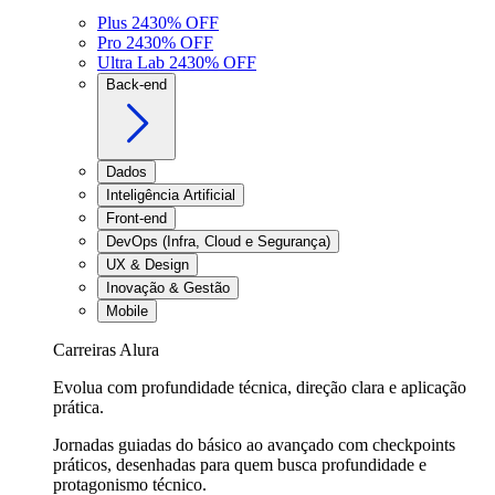
Plus 24
30
% OFF
Pro 24
30
% OFF
Ultra Lab 24
30
% OFF
Back-end
Dados
Inteligência Artificial
Front-end
DevOps (Infra, Cloud e Segurança)
UX & Design
Inovação & Gestão
Mobile
Carreiras Alura
Evolua com profundidade técnica, direção clara e aplicação
prática.
Jornadas guiadas do básico ao avançado com checkpoints
práticos, desenhadas para quem busca profundidade e
protagonismo técnico.