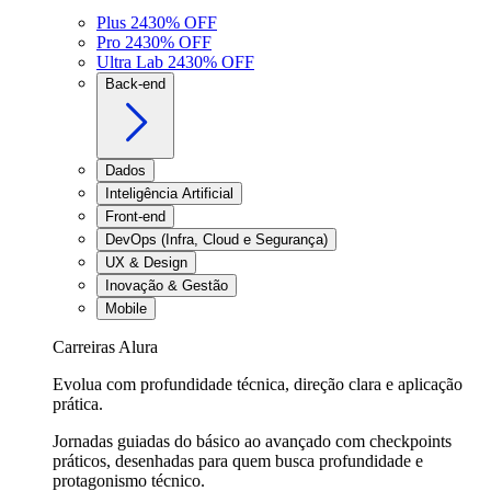
Plus 24
30
% OFF
Pro 24
30
% OFF
Ultra Lab 24
30
% OFF
Back-end
Dados
Inteligência Artificial
Front-end
DevOps (Infra, Cloud e Segurança)
UX & Design
Inovação & Gestão
Mobile
Carreiras Alura
Evolua com profundidade técnica, direção clara e aplicação
prática.
Jornadas guiadas do básico ao avançado com checkpoints
práticos, desenhadas para quem busca profundidade e
protagonismo técnico.