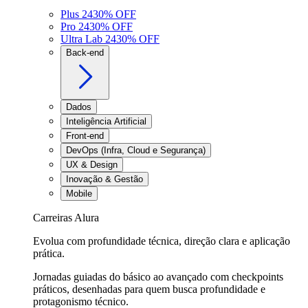
Plus 24
30
% OFF
Pro 24
30
% OFF
Ultra Lab 24
30
% OFF
Back-end
Dados
Inteligência Artificial
Front-end
DevOps (Infra, Cloud e Segurança)
UX & Design
Inovação & Gestão
Mobile
Carreiras Alura
Evolua com profundidade técnica, direção clara e aplicação
prática.
Jornadas guiadas do básico ao avançado com checkpoints
práticos, desenhadas para quem busca profundidade e
protagonismo técnico.