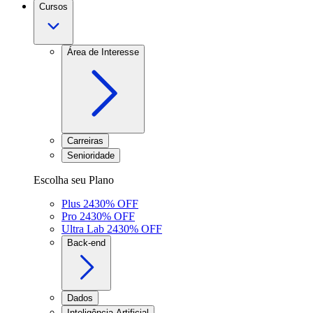
Cursos
Área de Interesse
Carreiras
Senioridade
Escolha seu Plano
Plus 24
30
% OFF
Pro 24
30
% OFF
Ultra Lab 24
30
% OFF
Back-end
Dados
Inteligência Artificial