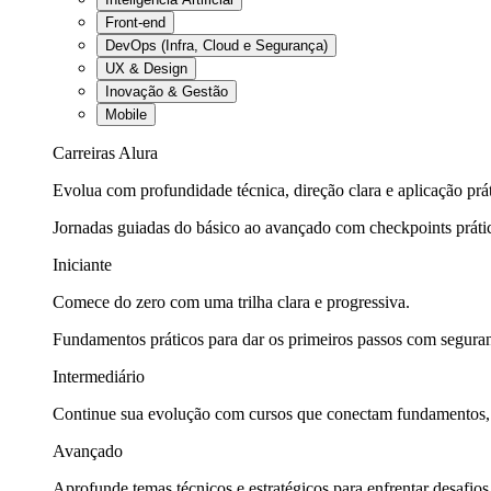
Front-end
DevOps (Infra, Cloud e Segurança)
UX & Design
Inovação & Gestão
Mobile
Carreiras Alura
Evolua com profundidade técnica, direção clara e aplicação prát
Jornadas guiadas do básico ao avançado com checkpoints práti
Iniciante
Comece do zero com uma trilha clara e progressiva.
Fundamentos práticos para dar os primeiros passos com seguran
Intermediário
Continue sua evolução com cursos que conectam fundamentos, fe
Avançado
Aprofunde temas técnicos e estratégicos para enfrentar desafios