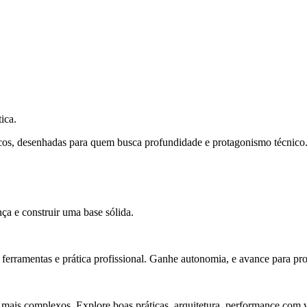
ica.
cos, desenhadas para quem busca profundidade e protagonismo técnico
ça e construir uma base sólida.
rramentas e prática profissional. Ganhe autonomia, e avance para pro
 mais complexos. Explore boas práticas, arquitetura, performance com v