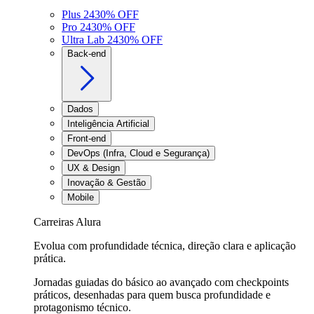
Plus 24
30
% OFF
Pro 24
30
% OFF
Ultra Lab 24
30
% OFF
Back-end
Dados
Inteligência Artificial
Front-end
DevOps (Infra, Cloud e Segurança)
UX & Design
Inovação & Gestão
Mobile
Carreiras Alura
Evolua com profundidade técnica, direção clara e aplicação
prática.
Jornadas guiadas do básico ao avançado com checkpoints
práticos, desenhadas para quem busca profundidade e
protagonismo técnico.