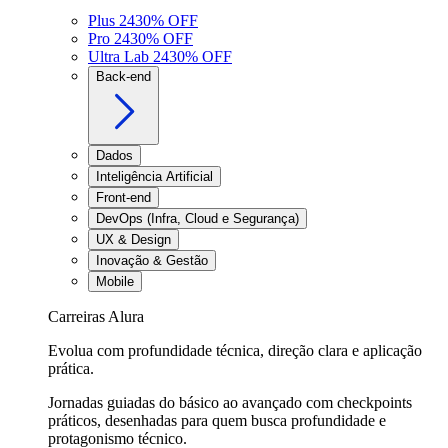
Plus 24
30
% OFF
Pro 24
30
% OFF
Ultra Lab 24
30
% OFF
Back-end
Dados
Inteligência Artificial
Front-end
DevOps (Infra, Cloud e Segurança)
UX & Design
Inovação & Gestão
Mobile
Carreiras Alura
Evolua com profundidade técnica, direção clara e aplicação
prática.
Jornadas guiadas do básico ao avançado com checkpoints
práticos, desenhadas para quem busca profundidade e
protagonismo técnico.