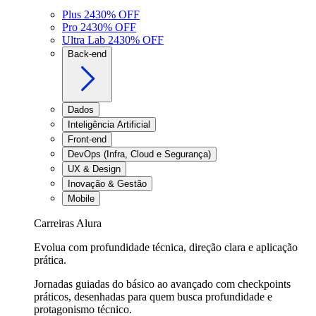
Plus 24
30
% OFF
Pro 24
30
% OFF
Ultra Lab 24
30
% OFF
Back-end
Dados
Inteligência Artificial
Front-end
DevOps (Infra, Cloud e Segurança)
UX & Design
Inovação & Gestão
Mobile
Carreiras Alura
Evolua com profundidade técnica, direção clara e aplicação
prática.
Jornadas guiadas do básico ao avançado com checkpoints
práticos, desenhadas para quem busca profundidade e
protagonismo técnico.