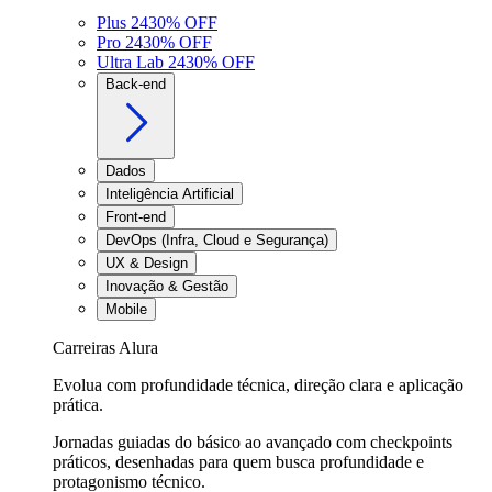
Plus 24
30
% OFF
Pro 24
30
% OFF
Ultra Lab 24
30
% OFF
Back-end
Dados
Inteligência Artificial
Front-end
DevOps (Infra, Cloud e Segurança)
UX & Design
Inovação & Gestão
Mobile
Carreiras Alura
Evolua com profundidade técnica, direção clara e aplicação
prática.
Jornadas guiadas do básico ao avançado com checkpoints
práticos, desenhadas para quem busca profundidade e
protagonismo técnico.