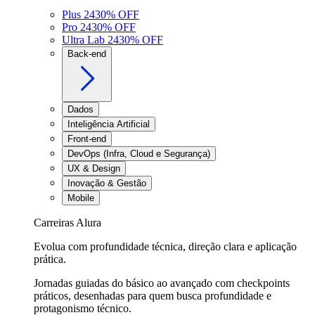
Plus 24
30
% OFF
Pro 24
30
% OFF
Ultra Lab 24
30
% OFF
Back-end
Dados
Inteligência Artificial
Front-end
DevOps (Infra, Cloud e Segurança)
UX & Design
Inovação & Gestão
Mobile
Carreiras Alura
Evolua com profundidade técnica, direção clara e aplicação
prática.
Jornadas guiadas do básico ao avançado com checkpoints
práticos, desenhadas para quem busca profundidade e
protagonismo técnico.