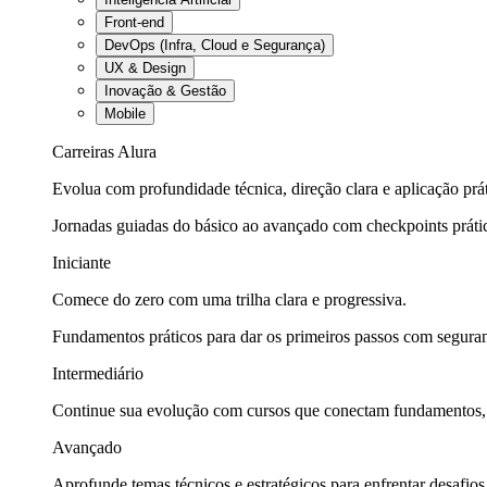
Front-end
DevOps (Infra, Cloud e Segurança)
UX & Design
Inovação & Gestão
Mobile
Carreiras Alura
Evolua com profundidade técnica, direção clara e aplicação prát
Jornadas guiadas do básico ao avançado com checkpoints práti
Iniciante
Comece do zero com uma trilha clara e progressiva.
Fundamentos práticos para dar os primeiros passos com seguran
Intermediário
Continue sua evolução com cursos que conectam fundamentos, fe
Avançado
Aprofunde temas técnicos e estratégicos para enfrentar desafios