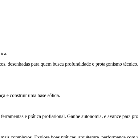
ica.
cos, desenhadas para quem busca profundidade e protagonismo técnico
ça e construir uma base sólida.
rramentas e prática profissional. Ganhe autonomia, e avance para pro
 mais complexos. Explore boas práticas, arquitetura, performance com v