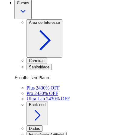
Cursos
Área de Interesse
Carreiras
Senioridade
Escolha seu Plano
Plus 24
30
% OFF
Pro 24
30
% OFF
Ultra Lab 24
30
% OFF
Back-end
Dados
Inteligência Artificial