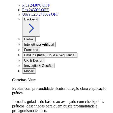
Plus 24
30
% OFF
Pro 24
30
% OFF
Ultra Lab 24
30
% OFF
Back-end
Dados
Inteligência Artificial
Front-end
DevOps (Infra, Cloud e Segurança)
UX & Design
Inovação & Gestão
Mobile
Carreiras Alura
Evolua com profundidade técnica, direção clara e aplicação
prática.
Jornadas guiadas do básico ao avançado com checkpoints
práticos, desenhadas para quem busca profundidade e
protagonismo técnico.