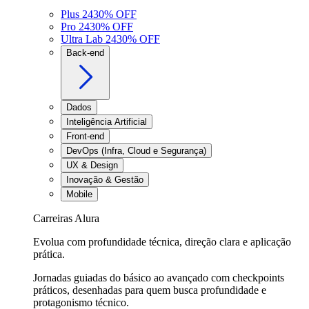
Plus 24
30
% OFF
Pro 24
30
% OFF
Ultra Lab 24
30
% OFF
Back-end
Dados
Inteligência Artificial
Front-end
DevOps (Infra, Cloud e Segurança)
UX & Design
Inovação & Gestão
Mobile
Carreiras Alura
Evolua com profundidade técnica, direção clara e aplicação
prática.
Jornadas guiadas do básico ao avançado com checkpoints
práticos, desenhadas para quem busca profundidade e
protagonismo técnico.