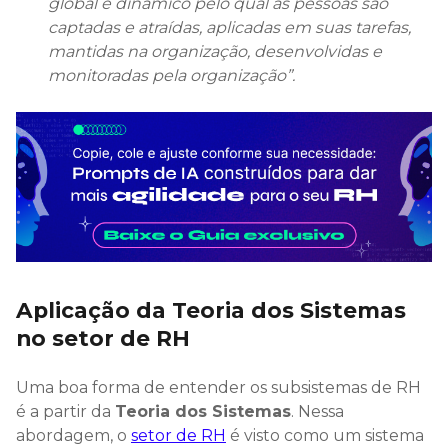
global e dinâmico pelo qual as pessoas são
captadas e atraídas, aplicadas em suas tarefas,
mantidas na organização, desenvolvidas e
monitoradas pela organização”.
Aplicação da Teoria dos Sistemas
no setor de RH
Uma boa forma de entender os subsistemas de RH
é a partir da
Teoria dos Sistemas
. Nessa
abordagem, o
setor de RH
é visto como um sistema