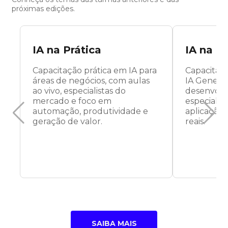
próximas edições.
IA na Prática
IA na P
Capacitação prática em IA para
Capacitaç
áreas de negócios, com aulas
IA Generat
ao vivo, especialistas do
desenvolve
mercado e foco em
especialis
automação, produtividade e
aplicação 
geração de valor.
reais.
SAIBA MAIS