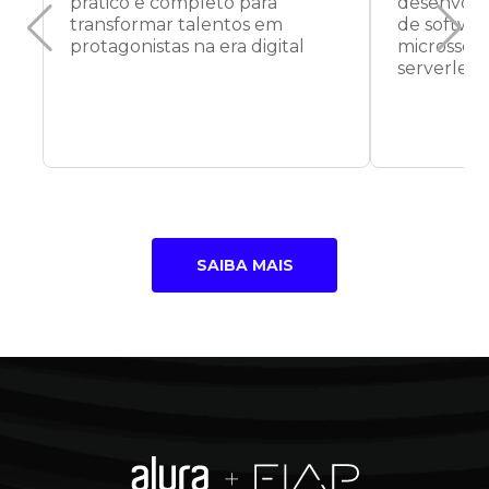
prático e completo para
desenvolv
transformar talentos em
de softwa
protagonistas na era digital
microsserv
serverless
SAIBA MAIS