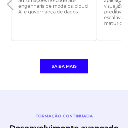
automações no-code até
aplicação
engenharia de modelos, cloud
visualiza
AI e governança de dados.
preditiva 
escalável,
maturidad
SAIBA MAIS
FORMAÇÃO CONTINUADA