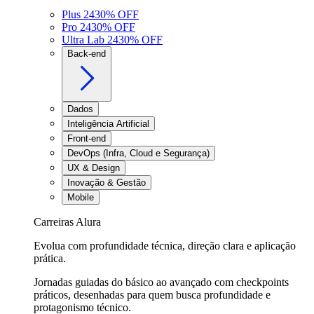
Plus 24
30
% OFF
Pro 24
30
% OFF
Ultra Lab 24
30
% OFF
Back-end
Dados
Inteligência Artificial
Front-end
DevOps (Infra, Cloud e Segurança)
UX & Design
Inovação & Gestão
Mobile
Carreiras Alura
Evolua com profundidade técnica, direção clara e aplicação
prática.
Jornadas guiadas do básico ao avançado com checkpoints
práticos, desenhadas para quem busca profundidade e
protagonismo técnico.