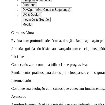
Front-end
DevOps (Infra, Cloud e Segurança)
UX & Design
Inovação & Gestão
Mobile
Carreiras Alura
Evolua com profundidade técnica, direção clara e aplicação prát
Jornadas guiadas do básico ao avançado com checkpoints práti
Iniciante
Comece do zero com uma trilha clara e progressiva.
Fundamentos práticos para dar os primeiros passos com seguran
Intermediário
Continue sua evolução com cursos que conectam fundamentos, fe
Avançado
Aprofunde temas técnicos e estratégicos para enfrentar desafios