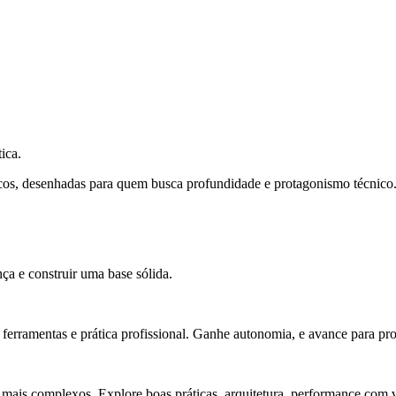
ica.
cos, desenhadas para quem busca profundidade e protagonismo técnico
ça e construir uma base sólida.
rramentas e prática profissional. Ganhe autonomia, e avance para pro
 mais complexos. Explore boas práticas, arquitetura, performance com v