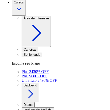
Cursos
Área de Interesse
Carreiras
Senioridade
Escolha seu Plano
Plus 24
30
% OFF
Pro 24
30
% OFF
Ultra Lab 24
30
% OFF
Back-end
Dados
Inteligência Artificial