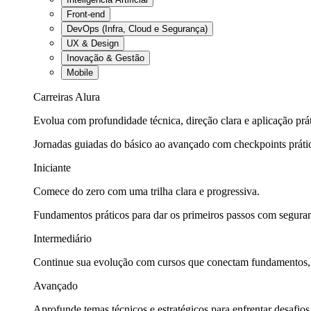
Front-end
DevOps (Infra, Cloud e Segurança)
UX & Design
Inovação & Gestão
Mobile
Carreiras Alura
Evolua com profundidade técnica, direção clara e aplicação prát
Jornadas guiadas do básico ao avançado com checkpoints práti
Iniciante
Comece do zero com uma trilha clara e progressiva.
Fundamentos práticos para dar os primeiros passos com seguran
Intermediário
Continue sua evolução com cursos que conectam fundamentos, fe
Avançado
Aprofunde temas técnicos e estratégicos para enfrentar desafios