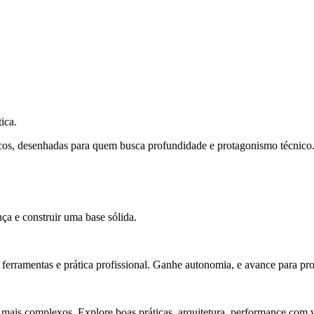
ica.
cos, desenhadas para quem busca profundidade e protagonismo técnico
ça e construir uma base sólida.
rramentas e prática profissional. Ganhe autonomia, e avance para pro
 mais complexos. Explore boas práticas, arquitetura, performance com v