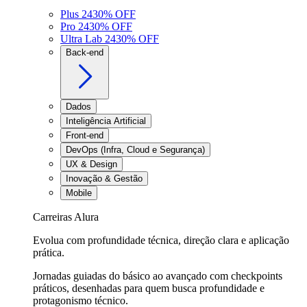
Plus 24
30
% OFF
Pro 24
30
% OFF
Ultra Lab 24
30
% OFF
Back-end
Dados
Inteligência Artificial
Front-end
DevOps (Infra, Cloud e Segurança)
UX & Design
Inovação & Gestão
Mobile
Carreiras Alura
Evolua com profundidade técnica, direção clara e aplicação
prática.
Jornadas guiadas do básico ao avançado com checkpoints
práticos, desenhadas para quem busca profundidade e
protagonismo técnico.