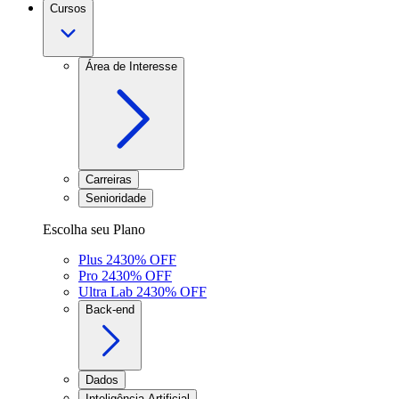
Cursos
Área de Interesse
Carreiras
Senioridade
Escolha seu Plano
Plus 24
30
% OFF
Pro 24
30
% OFF
Ultra Lab 24
30
% OFF
Back-end
Dados
Inteligência Artificial