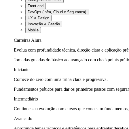
Front-end
DevOps (Infra, Cloud e Segurança)
UX & Design
Inovação & Gestão
Mobile
Carreiras Alura
Evolua com profundidade técnica, direção clara e aplicação prát
Jornadas guiadas do básico ao avançado com checkpoints práti
Iniciante
Comece do zero com uma trilha clara e progressiva.
Fundamentos práticos para dar os primeiros passos com seguran
Intermediário
Continue sua evolução com cursos que conectam fundamentos, fe
Avançado
Aprofunde temas técnicos e estratégicos para enfrentar desafios