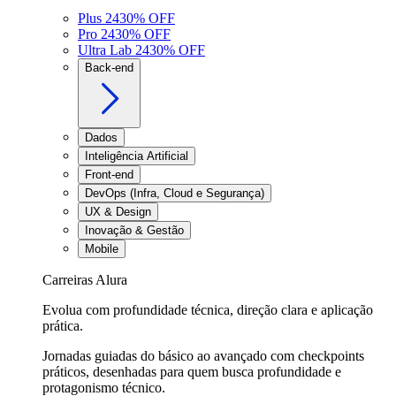
Plus 24
30
% OFF
Pro 24
30
% OFF
Ultra Lab 24
30
% OFF
Back-end
Dados
Inteligência Artificial
Front-end
DevOps (Infra, Cloud e Segurança)
UX & Design
Inovação & Gestão
Mobile
Carreiras Alura
Evolua com profundidade técnica, direção clara e aplicação
prática.
Jornadas guiadas do básico ao avançado com checkpoints
práticos, desenhadas para quem busca profundidade e
protagonismo técnico.