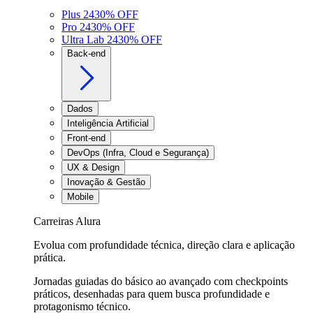
Plus 24
30
% OFF
Pro 24
30
% OFF
Ultra Lab 24
30
% OFF
Back-end
Dados
Inteligência Artificial
Front-end
DevOps (Infra, Cloud e Segurança)
UX & Design
Inovação & Gestão
Mobile
Carreiras Alura
Evolua com profundidade técnica, direção clara e aplicação
prática.
Jornadas guiadas do básico ao avançado com checkpoints
práticos, desenhadas para quem busca profundidade e
protagonismo técnico.