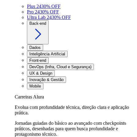
Plus 24
30
% OFF
Pro 24
30
% OFF
Ultra Lab 24
30
% OFF
Back-end
Dados
Inteligência Artificial
Front-end
DevOps (Infra, Cloud e Segurança)
UX & Design
Inovação & Gestão
Mobile
Carreiras Alura
Evolua com profundidade técnica, direção clara e aplicação
prática.
Jornadas guiadas do básico ao avançado com checkpoints
práticos, desenhadas para quem busca profundidade e
protagonismo técnico.