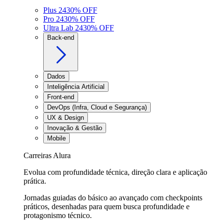
Plus 24
30
% OFF
Pro 24
30
% OFF
Ultra Lab 24
30
% OFF
Back-end
Dados
Inteligência Artificial
Front-end
DevOps (Infra, Cloud e Segurança)
UX & Design
Inovação & Gestão
Mobile
Carreiras Alura
Evolua com profundidade técnica, direção clara e aplicação
prática.
Jornadas guiadas do básico ao avançado com checkpoints
práticos, desenhadas para quem busca profundidade e
protagonismo técnico.