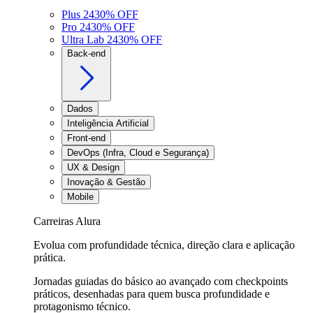
Plus 24
30
% OFF
Pro 24
30
% OFF
Ultra Lab 24
30
% OFF
Back-end
Dados
Inteligência Artificial
Front-end
DevOps (Infra, Cloud e Segurança)
UX & Design
Inovação & Gestão
Mobile
Carreiras Alura
Evolua com profundidade técnica, direção clara e aplicação
prática.
Jornadas guiadas do básico ao avançado com checkpoints
práticos, desenhadas para quem busca profundidade e
protagonismo técnico.